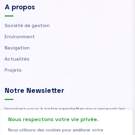
A propos
Société de gestion
Environment
Navigation
Actualités
Projets
Notre Newsletter
Inscrivez-vous à notre newsletter pour recevoir les
actualités et nouvelles de l'OMVS.
Nous respectons votre vie privée.
Nous utilisons des cookies pour améliorer votre