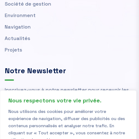
Société de gestion
Environment
Navigation
Actualités
Projets
Notre Newsletter
Inscrivez-vous à notre newsletter pour recevoir les
actualités et nouvelles de l'OMVS.
Nous respectons votre vie privée.
Nous utilisons des cookies pour améliorer votre
expérience de navigation, diffuser des publicités ou des
contenus personnalisés et analyser notre trafic. En
cliquant sur « Tout accepter », vous consentez à notre