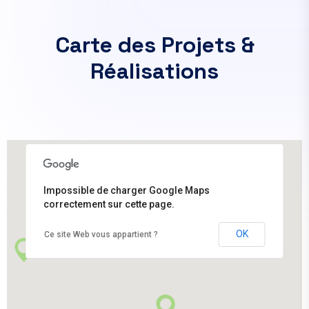
C
a
r
t
e
d
e
s
P
r
o
j
e
t
s
&
R
é
a
l
i
s
a
t
i
o
n
s
Impossible de charger Google Maps
correctement sur cette page.
OK
Ce site Web vous appartient ?