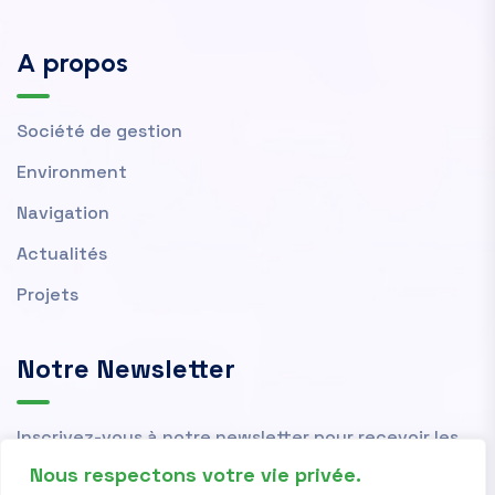
A propos
Société de gestion
Environment
Navigation
Actualités
Projets
Notre Newsletter
Inscrivez-vous à notre newsletter pour recevoir les
actualités et nouvelles de l'OMVS.
Nous respectons votre vie privée.