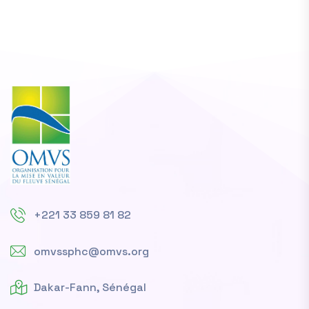
+221 33 859 81 82
omvssphc@omvs.org
Dakar-Fann, Sénégal