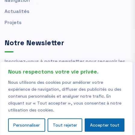
Navigation
Actualités
Projets
Notre Newsletter
Inscrivez-vous à notre newsletter pour recevoir les
actualités et nouvelles de l'OMVS.
Nous respectons votre vie privée.
Nous utilisons des cookies pour améliorer votre
expérience de navigation, diffuser des publicités ou des
contenus personnalisés et analyser notre trafic. En
cliquant sur « Tout accepter », vous consentez à notre
utilisation des cookies.
Personnaliser
Tout rejeter
Accepter tout
Copyright © 2026
OMVS
| Powered by
OMVS