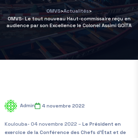
OMVS
Actualités
>
>
OMVS- Le tout nouveau Haut-commissaire reçu en
audience par son Excellence le Colonel Assimi GOÏTA
Admin
4 novembre 2022
Koulouba- 04 novembre 2022 –
Le Président en
exercice de la Conférence des Chefs d’État et de