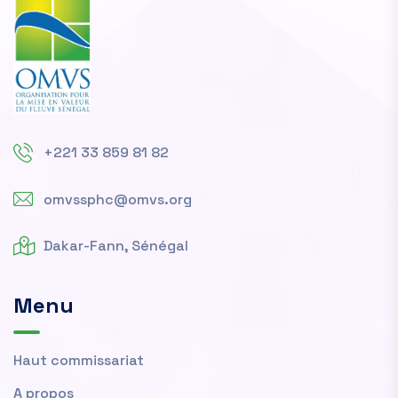
+221 33 859 81 82
omvssphc@omvs.org
Dakar-Fann, Sénégal
Menu
Haut commissariat
A propos