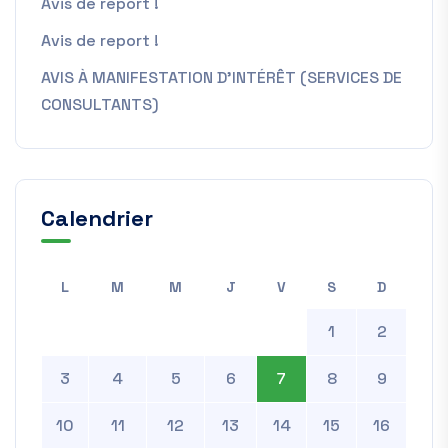
Avis de report !
Avis de report !
AVIS À MANIFESTATION D’INTÉRÊT (SERVICES DE
CONSULTANTS)
Calendrier
L
M
M
J
V
S
D
1
2
3
4
5
6
7
8
9
10
11
12
13
14
15
16