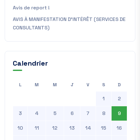
Avis de report !
AVIS À MANIFESTATION D’INTÉRÊT (SERVICES DE
CONSULTANTS)
Calendrier
L
M
M
J
V
S
D
1
2
3
4
5
6
7
8
9
10
11
12
13
14
15
16