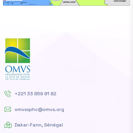
+221 33 859 81 82
omvssphc@omvs.org
Dakar-Fann, Sénégal