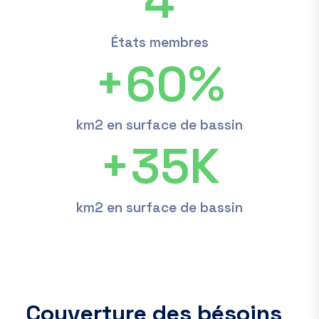
4
États membres
+
60
%
km2 en surface de bassin
+
35
K
km2 en surface de bassin
C
o
u
v
e
r
t
u
r
e
d
e
s
b
é
s
o
i
n
s