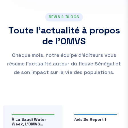
NEWS & BLOGS
T
o
u
t
e
l
’
a
c
t
u
a
l
i
t
é
à
p
r
o
p
o
s
d
e
l
’
O
M
V
S
Chaque mois, notre équipe d’éditeurs vous
résume l’actualité autour du fleuve Sénégal et
de son impact sur la vie des populations.
À La Saudi Water
Avis De Report !
Week, L’OMVS