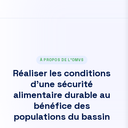
À PROPOS DE L'OMVS
R
é
a
l
i
s
e
r
l
e
s
c
o
n
d
i
t
i
o
n
s
d
’
u
n
e
s
é
c
u
r
i
t
é
a
l
i
m
e
n
t
a
i
r
e
d
u
r
a
b
l
e
a
u
b
é
n
é
f
i
c
e
d
e
s
p
o
p
u
l
a
t
i
o
n
s
d
u
b
a
s
s
i
n