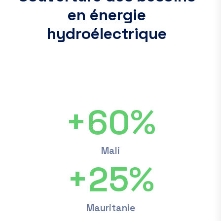
e
n
é
n
e
r
g
i
e
h
y
d
r
o
é
l
e
c
t
r
i
q
u
e
+
60
%
Mali
+
25
%
Mauritanie