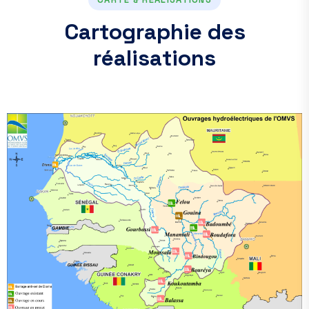
C
a
r
t
o
g
r
a
p
h
i
e
d
e
s
r
é
a
l
i
s
a
t
i
o
n
s