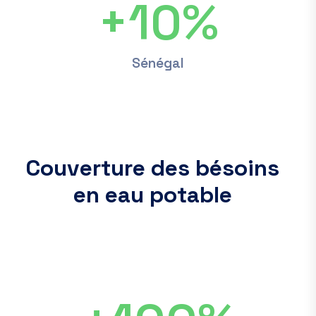
+
10
%
Sénégal
C
o
u
v
e
r
t
u
r
e
d
e
s
b
é
s
o
i
n
s
e
n
e
a
u
p
o
t
a
b
l
e