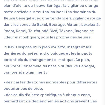
p
lan d’alerte du fleuve Sénégal,
l
a vigilance orange
reste activée sur toutes les
localités
riveraines
du
fleuve Sénégal avec une tendance à
vigilance rouge
dans les zones de
Bakel
,
Gouraye
, Matam
,
Lexeiba 2,
Podor, Kaedi
,
Touf
ou
ndé Civé
,
Tékane, Dagana
et
Jdeur el mouhg
uen
,
pour
les prochaines
heures.
L’OMVS dispose d’un plan d’Alerte, intégrant les
dernières données hydrologiques et les impacts
potentiels du changement climatique. Ce plan,
couvrant l’ensemble du
bassin du fleuve Sénégal,
comprend notamment :
•
d
es cartes des zones inondables pour différentes
occurrences de crue
,
•
d
es seuils d’alerte spécifiques à chaque zone,
permettant de déclencher les actions préventives