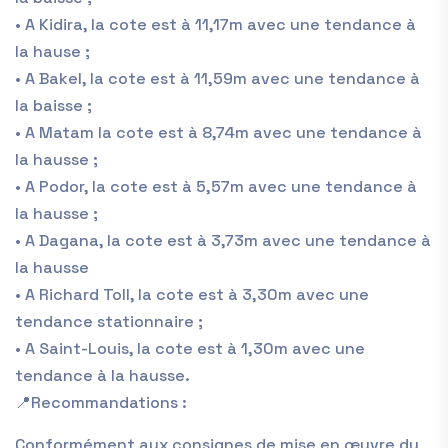
•
A Kidira, la cote est à 1
1
,
17
m avec une tendance à
la
hause
;
•
A
Bakel
,
la cote
est
à
11
,
59
m
avec une tendance
à
la baisse
;
•
A
Matam
l
a cote est à 8,
74
m
avec une
tendance
à
la hausse
;
•
A Podor, la cote est à 5,5
7
m avec une tendance à
la hausse
;
•
A Dagana,
la cote est à
3,73m
avec une tendance
à
la hausse
•
A Richard Toll,
la cote est à 3,
30
m
avec une
tendance stationnaire
;
•
A Saint-Louis,
la cote est à
1
,30m
avec une
tendance
à la hausse.
📍Recommandations
:
Conformément aux consignes
de mise en œuvre d
u