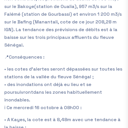
sur le Bakoye
(station de Oualia),
957
m
3
/s sur la
Falémé
(station de Gourbassi) et environ
1 200 m
3
/s
sur le Bafing
(Manantali, cote de ce jour 208,
28
m
IGN).
La tendance des prévisions de débits est à la
baisse sur les trois principaux affluents du fleuve
Sénégal.
📍Conséquences :
•
les cotes d’alertes s
eront
dépassées sur toutes les
stations de la vallée du fleuve Sénégal ;
•
des inondations
ont déjà eu lieu
et se
poursuivr
ont
dans les zones habituellement
inondables.
ℹ️ Ce
m
ercredi
1
6
octobre à 08
h
00
:
•
A Kayes
,
la cote est à
8
,
48
m
avec une tendance
à
la baisse
;