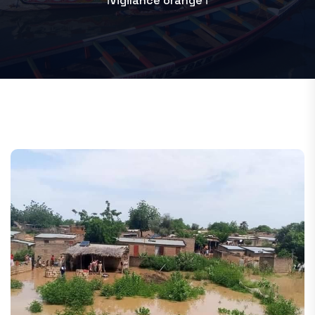
ℹ️Vigilance orange ℹ️