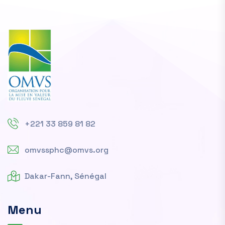
+221 33 859 81 82
omvssphc@omvs.org
Dakar-Fann, Sénégal
Menu