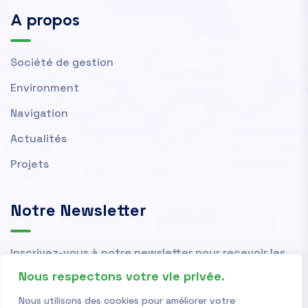
A propos
Société de gestion
Environment
Navigation
Actualités
Projets
Notre Newsletter
Inscrivez-vous à notre newsletter pour recevoir les
actualités et nouvelles de l'OMVS.
Nous respectons votre vie privée.
Nous utilisons des cookies pour améliorer votre